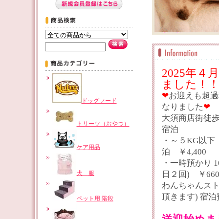
2025年
ました！
❤
お迎えも超過
ドッグフード
なりました
❤
大須商店街徒歩
トリーツ（おやつ）
・～５KG以
ケア用品
泊 ￥4,400
・一時預かり 1
犬 服
日２回) ￥66
わんちゃんスト
頂きます) 宿泊費
ペット用 階段