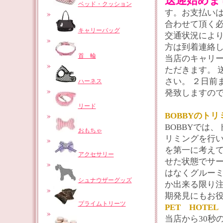
送迎始めま
ベッド・クッション
す。お支払いは
合わせて頂く
キャリーバッグ
交通状況により
方は到着連絡
首 輪
当店のキャリー
ただきます。 
さい。 ２日前
ハーネス
発致しますの
リード
BOBBYのトリ
BOBBYでは
おもちゃ
リミングを行い
を第一に考え
アクセサリー
せた状態でサー
はなくグルー
シュナウザーグッズ
か出来る限り
期発見にもお
プライムトリーツ
PET HOTE
当店から30秒