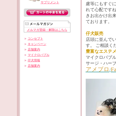
サプリメント
慮等にもすぐに
れて心配ですね
きお出かけ出
ております。
メルマガ登録・解除はこちら
仔犬販売
コンセプト
店頭に並んでい
キャンペーン
す。 ご相談く
店舗案内
豊富なエステ
マイクロバブル
マイクロバブ
仔犬情報
サージ・ハー
店舗案内
アメブロ
F
/