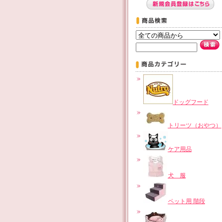
ドッグフード
トリーツ（おやつ）
ケア用品
犬 服
ペット用 階段