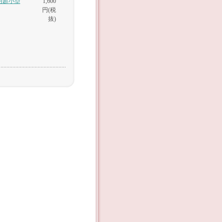
用超小型
1,600
円(税
抜)