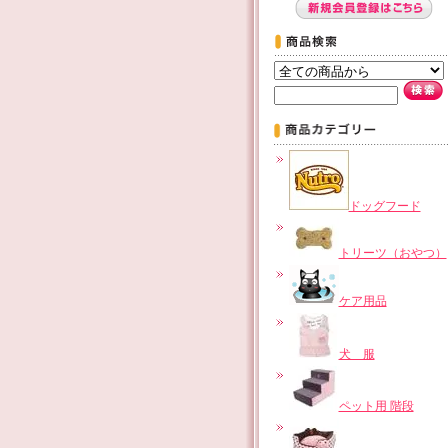
ドッグフード
トリーツ（おやつ）
ケア用品
犬 服
ペット用 階段