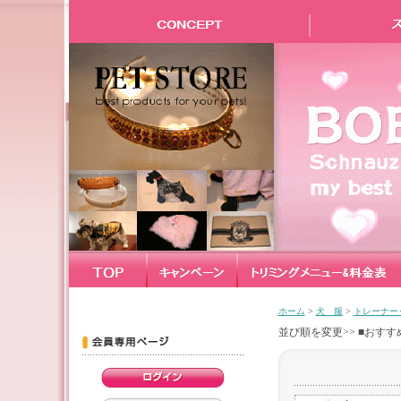
ホーム
>
犬 服
>
トレーナー
並び順を変更>> ■おす