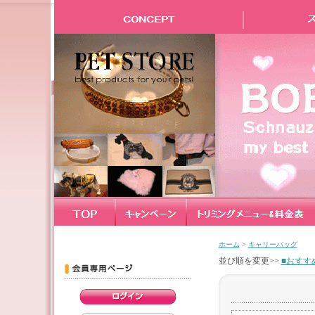
ホーム
>
キャリーバッグ
並び順を変更>>
■おすす