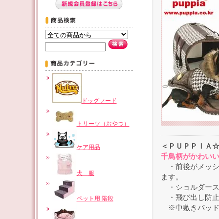
ドッグフード
トリーツ（おやつ）
＜ＰＵＰＰＩＡ☆
ケア用品
千鳥柄がかわい
・前後がメッシ
犬 服
ます。
・ショルダース
・飛び出し防止
ペット用 階段
※中敷きパッド