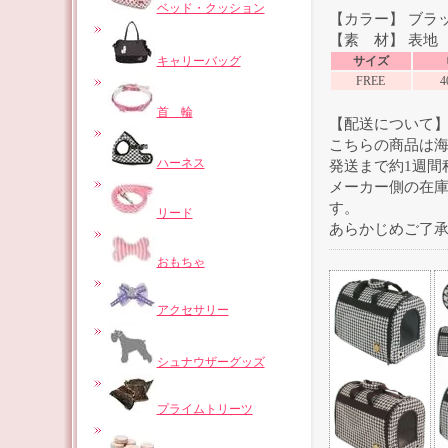
ベッド・クッション
【カラー】 ブラ
【素 材】 表地 
キャリーバッグ
サイズ
FREE
4
首 輪
【配送について
こちらの商品は
ハーネス
発送まで約1週間
メーカー側の在
す。
リード
あらかじめご了
おもちゃ
アクセサリー
シュナウザーグッズ
プライムトリーツ