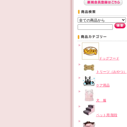
ドッグフード
トリーツ（おやつ）
ケア用品
犬 服
ペット用 階段