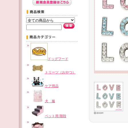
ドッグフード
トリーツ（おやつ）
ケア用品
犬 服
ペット用 階段