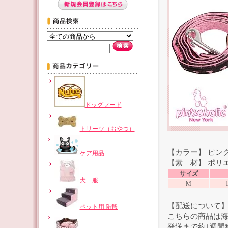
ドッグフード
トリーツ（おやつ）
【カラー】 ピン
ケア用品
【素 材】 ポリエ
サイズ
犬 服
M
【配送について
ペット用 階段
こちらの商品は
発送まで約1週間