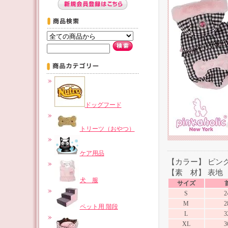
ドッグフード
トリーツ（おやつ）
ケア用品
【カラー】 ピン
【素 材】 表地 
犬 服
サイズ
S
2
M
2
ペット用 階段
L
3
XL
3