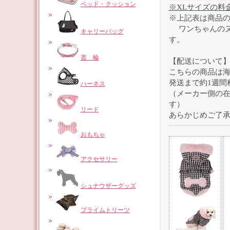
ベッド・クッション
※XLサイズの料
※上記表は商品
ワンちゃんのヌ
キャリーバッグ
す。
首 輪
【配送について
こちらの商品は
発送まで約1週間
ハーネス
（メーカー側の
す）
リード
あらかじめご了
おもちゃ
アクセサリー
シュナウザーグッズ
プライムトリーツ